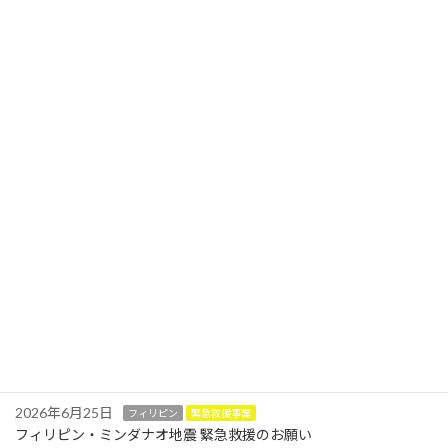
名：Odette）がフィリピンを襲い、約100人が
命を落としました。国家災害リスク […]
続きを読む
「ウクライナへの緊急支援」終了のお知
お知らせ
らせ（再掲）
2023年5月3日
(この記事は、2022年5月31日にお知らせした内
容を再掲したものです。) ウクライナ支援は、
2,144,980円を収納し、ハンガリーで救援活動
を行なっているAMDAに、5月24日寄託しまし
た。 ご協力ありがとうございま […]
続きを読む
最近の投稿
2026年6月25日
フィリピン
緊急救援事業
フィリピン・ミンダナオ地震 緊急救援のお願い