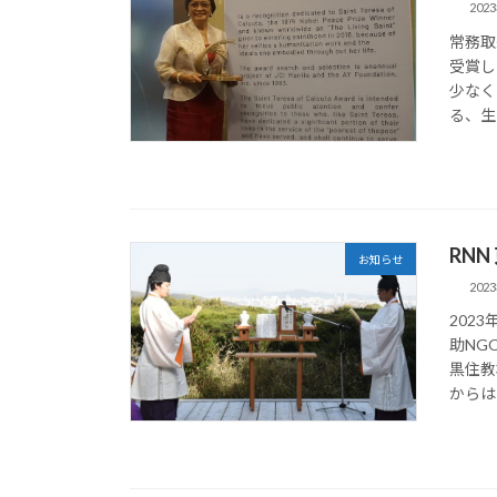
202
常務取
受賞し
少なく
る、生
RN
お知らせ
202
202
助NG
黒住教
からは、