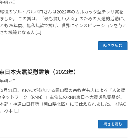
3年4月29日
締役のソル・バルベロさんは2022年のカルカッタ聖テレサ賞を
ました。 この賞は、「最も貧しい人々」のための人道的活動に、
とも25年間、無私無欲で捧げ、世界にインスピレーションを与え
きた模範となる人 […]
続きを読む
N 東日本大震災慰霊祭（2023年）
3年4月28日
3年3月11日、KPACが参加する岡山県の宗教者有志による「人道援
Oネットワーク（RNN）」主催にのRNN東日本大震災慰霊祭が、
本部・神道山日拝所（岡山県北区）にて仕えられました。 KPAC
杉本 […]
続きを読む