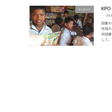
KPO 
カンボジア
202
図書の
地域の
校図書
して、