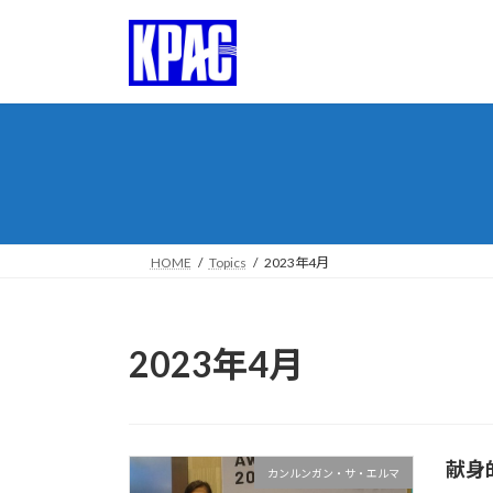
コ
ナ
ン
ビ
テ
ゲ
ン
ー
ツ
シ
へ
ョ
ス
ン
キ
に
ッ
移
プ
動
HOME
Topics
2023年4月
2023年4月
献身的
カンルンガン・サ・エルマ