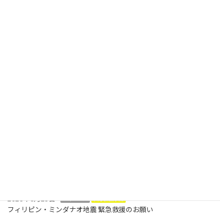
６年ぶりのフィリピンスタディツアー、実施報告
2025年4月10日
次の記事
2025年9月 フィリピンスタディツアー 実施報告
2025年11月25日
最近の投稿
2026年6月25日
フィリピン
緊急救援事業
フィリピン・ミンダナオ地震 緊急救援のお願い